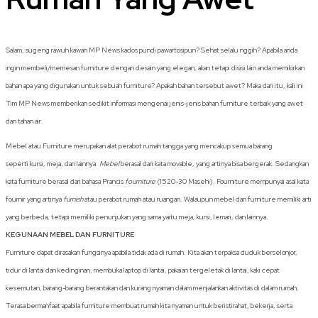
Salam, sugeng rawuh kawan MP News kados pundi pawartosipun? Sehat selalu nggih? Apabila anda
ingin membeli/memesan furniture dengan desain yang elegan, akan tetapi disisi lain anda memikirkan
bahan apa yang digunakan untuk sebuah furniture? Apakah bahan tersebut awet? Maka dari itu, kali ini
Tim MP News memberikan sedikit informasi mengenai jenis-jenis bahan furniture terbaik yang awet
dan tahan air.
Mebel atau Furniture merupakan alat perabot rumah tangga yang mencakup semua barang
seperti kursi, meja, dan lainnya.
Mebel
berasal dari kata movable, yang artinya bisa bergerak. Sedangkan
kata furniture berasal dari bahasa Prancis
fourniture
(1520-30 Masehi). Fourniture mempunyai asal kata
fournir yang artinya
furnish
atau perabot rumah atau ruangan. Walaupun mebel dan furniture memiliki arti
yang berbeda, tetapi memiliki penunjukan yang sama yaitu meja, kursi, lemari, dan lainnya.
KEGUNAAN MEBEL DAN FURNITURE
Furniture dapat dirasakan fungsinya apabila tidak ada di rumah. Kita akan terpaksa duduk berselonjor,
tidur di lantai dan kedinginan, membuka laptop di lantai, pakaian tergeletak di lantai, kaki cepat
kesemutan, barang-barang berantakan dan kurang nyaman dalam menjalankan aktivitas di dalam rumah.
Terasa bermanfaat apabila furniture membuat rumah kita nyaman untuk beristirahat, bekerja, serta