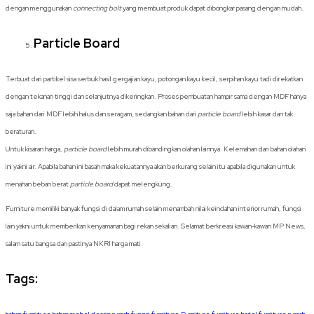
dengan menggunakan
connecting bolt
yang membuat produk dapat dibongkar pasang dengan mudah.
Particle Board
Terbuat dari partikel sisa serbuk hasil gergajian kayu, potongan kayu kecil, serpihan kayu tadi direkatkan
dengan tekanan tinggi dan selanjutnya dikeringkan. Proses pembuatan hampir sama dengan MDF hanya
saja bahan dari MDF lebih halus dan seragam, sedangkan bahan dari
particle board
lebih kasar dan tak
beraturan.
Untuk kisaran harga,
particle board
lebih murah dibandingkan olahan lainnya. Kelemahan dari bahan olahan
ini yakni air. Apabila bahan ini basah maka kekuatannya akan berkurang selain itu apabila digunakan untuk
menahan beban berat
particle board
dapat melengkung.
Furniture memiliki banyak fungsi di dalam rumah selain menambah nilai keindahan interior rumah, fungsi
lain yakni untuk memberikan kenyamanan bagi rekan sekalian. Selamat berkreasi kawan-kawan MP News,
salam satu bangsa dan pastinya NKRI harga mati.
Tags: