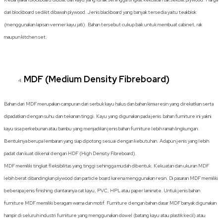
dari blockboard sedikit dibawah plywood. Jenis blackboard yang banyak tersedia yaitu teakblok
(menggunakan lapisan venner kayu jati). Bahan tersebut cukup baik untuk membuat cabinet, rak
maupun kitchen set.
MDF (Medium Density Fibreboard)
Bahan dari MDF merupakan campuran dari serbuk kayu halus dan bahan kimia resin yang direkatkan serta
dipadatkan dengan suhu dan tekanan tinggi. Kayu yang digunakan pada jenis bahan furniture ini yakni
kayu sisa perkebunan atau bambu yang menjadikan jenis bahan furniture lebih ramah lingkungan.
Bentuknya berupa lembaran yang siap dipotong sesuai dengan kebutuhan. Adapun jenis yang lebih
padat dan kuat dikenal dengan HDF (High Density Fibreboard).
MDF memiliki tingkat fleksibilitas yang tinggi sehingga mudah dibentuk. Kekuatan dan ukuran MDF
lebih berat dibandingkan plywood dan particle board karena menggunakan resin. Di pasaran MDF memiliki
beberapa jenis finishing diantaranya cat kayu, PVC, HPL atau paper laminate. Untuk jenis bahan
furniture MDF memiliki beragam warna dan motif. Furniture dengan bahan dasar MDF banyak digunakan
hampir di seluruh industri furniture yang menggunakan dowel (batang kayu atau plastik kecil) atau