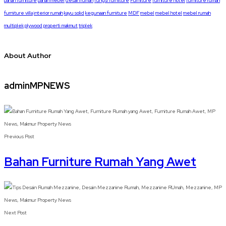
bahan furniture
bahan mebel
desain rumah
fungsi furniture
Furniture
furniture hotel
furniture rumah
furniture villa
interior rumah
kayu solid
kegunaan furniture
MDF
mebel
mebel hotel
mebel rumah
multiplek
plywood
properti makmut
triplek
About Author
adminMPNEWS
Previous Post
Bahan Furniture Rumah Yang Awet
Next Post