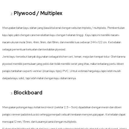
Plywood / Multiplex
Merupakan bahan kayu olahan yang biasa kita kenal dengan sebutan tripleks / multipleks. Pembentukan
kayu lapis yakni dengan cara merekatkan kayu dengan tekanan tinggi. Kayu lapis ini memiliki macam-
macam ukuran mulai 3mm, 4mm, 9mm, dan 18mm, dan memiliki luas sebesar 244 x 122 cm. Ketebalan
sebagai penentuan kekuatan dan kestabilan plywood.
Jenis kayu tersebut banyak digunakan sebagai kitchen set, lemari, meja dan tempat tidur. Oleh karena
plywood memiliki permukaan yang polos dan tidak memiliki serat yang khas, maka terkadang perlu diberi
pelapis tambahan seperti venner (irisan kayu tipis) PVC. Untuk estimasi harga kayu lapis lebih murah
daripada kayu solid, tapi lebih mahal dengan kayu olahan lainnya.
Blockboard
Merupakan potongan kayu kotak kecil-kecil (sekitar 2,5 – 5cm) dipadatkan dengan mesin dan diberi
pelapis venner pada kedua sisi sehingga menjadi sebuah lembaran menyerupai papan. Ketebalan dapat
mencapai 12 mm, 15mm, dan luasannya sama dengan multipleks.
Kebanyakan blockboard dibuat dari kayu yang lunak sehingga tingkat kekuatan tak sekuat plywood. Harga