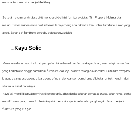
membantu rumah kita menjadi lebih rapi.
Setelah rekan menyimak sedikit mengenai definisi furniture diatas, Tim Properti Makmur akan
melanjutkan memberikan sedikit informasi lainnya mengenai bahan terbaik untuk furniture rumah yang
awet. Bahan dari furniture tersebut diantaranya adalah:
Kayu Solid
Merupakan bahan kayu terkuat yang paling tahan lama dibandingkan kayu olahan, akan tetapi persediaan
yang terbatas sehingga bahan baku furniture dari kayu solid terbilang cukup mahal. Butuh ketrampilan
khusus dalam proses pengerjaan, pengeringan dengan sempurna harus dilakukan untuk menghindari
sifat muai susut pada kayu.
Kayu jati memiliki banyak peminat dikarenakan kualitas dan ketahanan terhadap cuaca, tahan rayap, serta
memiliki serat yang menarik. Jenis kayu ini merupakan jenis kelas satu yang banyak diolah menjadi
furniture yang elegan.