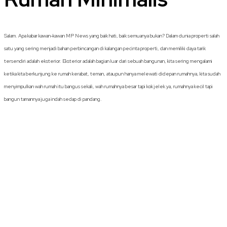
Salam. Apa kabar kawan-kawan MP News yang baik hati, baik semuanya bukan? Dalam dunia properti salah
satu yang sering menjadi bahan perbincangan di kalangan pecinta properti, dan memiliki daya tarik
tersendiri adalah eksterior. Eksterior adalah bagian luar dari sebuah bangunan, kita sering mengalami
ketika kita berkunjung ke rumah kerabat, teman, ataupun hanya melewati didepan rumahnya, kita sudah
menyimpulkan wah rumah itu bangus sekali, wah rumahnya besar tapi kok jelek ya, rumahnya kecil tapi
bangun tamannya juga indah sedap di pandang.