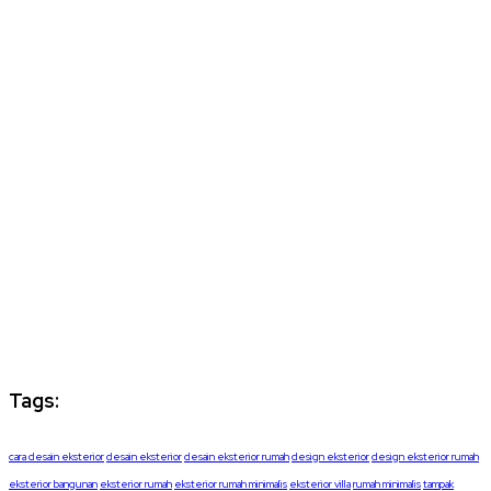
Tags:
cara desain eksterior
desain eksterior
desain eksterior rumah
design eksterior
design eksterior rumah
eksterior bangunan
eksterior rumah
eksterior rumah minimalis
eksterior villa
rumah minimalis
tampak