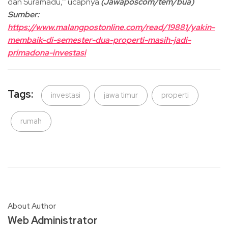
dan Suramadu,’’ ucapnya.
(Jawaposcom/tem/bua)
Sumber:
https://www.malangpostonline.com/read/19881/yakin-
membaik-di-semester-dua-properti-masih-jadi-
primadona-investasi
Tags:
investasi
jawa timur
properti
rumah
About Author
Web Administrator