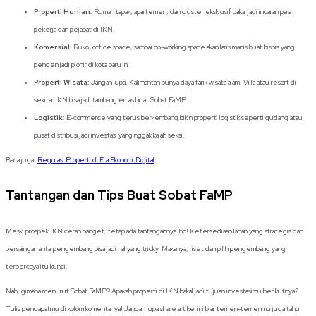
Properti Hunian:
Rumah tapak, apartemen, dan cluster eksklusif bakal jadi incaran para
pekerja dan pejabat di IKN.
Komersial:
Ruko, office space, sampai co-working space akan laris manis buat bisnis yang
pengen jadi pionir di kota baru ini.
Properti Wisata:
Jangan lupa, Kalimantan punya daya tarik wisata alam. Villa atau resort di
sekitar IKN bisa jadi tambang emas buat Sobat FaMP.
Logistik:
E-commerce yang terus berkembang bikin properti logistik seperti gudang atau
pusat distribusi jadi investasi yang nggak kalah seksi.
Baca juga:
Regulasi Properti di Era Ekonomi Digital
Tantangan dan Tips Buat Sobat FaMP
Meski prospek IKN cerah banget, tetap ada tantangannya lho! Ketersediaan lahan yang strategis dan
persaingan antarpengembang bisa jadi hal yang tricky. Makanya, riset dan pilih pengembang yang
terpercaya itu kunci.
Nah, gimana menurut Sobat FaMP? Apakah properti di IKN bakal jadi tujuan investasimu berikutnya?
Tulis pendapatmu di kolom komentar ya! Jangan lupa share artikel ini biar temen-temenmu juga tahu