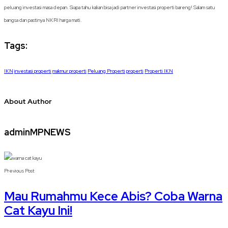
peluang investasi masa depan. Siapa tahu kalian bisa jadi partner investasi properti bareng! Salam satu
bangsa dan pastinya NKRI harga mati.
Tags:
IKN
investasi properti
makmur properti
Peluang Properti
properti
Properti IKN
About Author
adminMPNEWS
Previous Post
Mau Rumahmu Kece Abis? Coba Warna
Cat Kayu Ini!