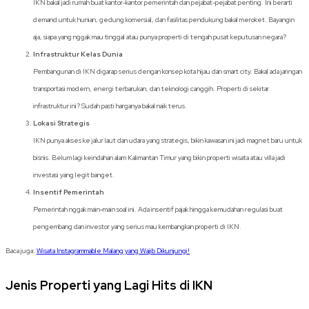
IKN bakal jadi rumah buat kantor-kantor pemerintah dan pejabat-pejabat penting. Ini berarti
demand untuk hunian, gedung komersial, dan fasilitas pendukung bakal meroket. Bayangin
aja, siapa yang nggak mau tinggal atau punya properti di tengah pusat keputusan negara?
Infrastruktur Kelas Dunia
Pembangunan di IKN digarap serius dengan konsep kota hijau dan smart city. Bakal ada jaringan
transportasi modern, energi terbarukan, dan teknologi canggih. Properti di sekitar
infrastruktur ini? Sudah pasti harganya bakal naik terus.
Lokasi Strategis
IKN punya akses ke jalur laut dan udara yang strategis, bikin kawasan ini jadi magnet baru untuk
bisnis. Belum lagi keindahan alam Kalimantan Timur yang bikin properti wisata atau villa jadi
investasi yang legit banget.
Insentif Pemerintah
Pemerintah nggak main-main soal ini. Ada insentif pajak hingga kemudahan regulasi buat
pengembang dan investor yang serius mau kembangkan properti di IKN.
Baca juga:
Wisata Instagrammable Malang yang Wajib Dikunjungi!
Jenis Properti yang Lagi Hits di IKN