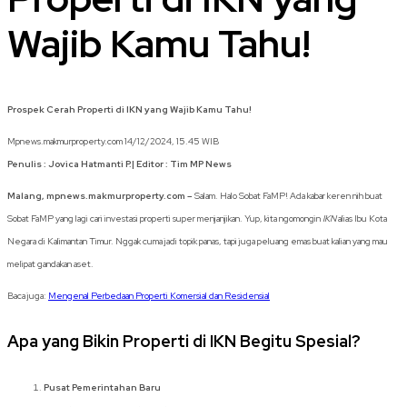
Wajib Kamu Tahu!
Prospek Cerah Properti di IKN yang Wajib Kamu Tahu!
Mpnews.makmurproperty.com 14/12/2024, 15.45 WIB
Penulis : Jovica Hatmanti P.| Editor : Tim MP News
Malang, mpnews.makmurproperty.com –
Salam. Halo Sobat FaMP! Ada kabar keren nih buat
Sobat FaMP yang lagi cari investasi properti super menjanjikan. Yup, kita ngomongin
IKN
alias Ibu Kota
Negara di Kalimantan Timur. Nggak cuma jadi topik panas, tapi juga peluang emas buat kalian yang mau
melipat gandakan aset.
Baca juga:
Mengenal Perbedaan Properti Komersial dan Residensial
Apa yang Bikin Properti di IKN Begitu Spesial?
Pusat Pemerintahan Baru