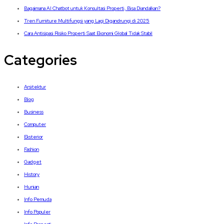
Bagaimana AI Chatbot untuk Konsultasi Properti, Bisa Diandalkan?
Tren Furniture Multifungsi yang Lagi Digandrungi di 2025
Cara Antisipasi Risiko Properti Saat Ekonomi Global Tidak Stabil
Categories
Arsitektur
Blog
Business
Computer
Eksterior
Fashion
Gadget
History
Hunian
Info Pemuda
Info Populer