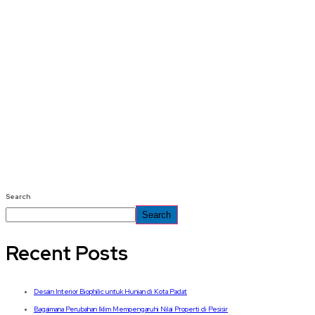
Search
Search
Recent Posts
Desain Interior Biophilic untuk Hunian di Kota Padat
Bagaimana Perubahan Iklim Mempengaruhi Nilai Properti di Pesisir