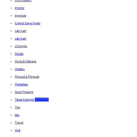
Info Properti
Interior
Investasi
Kerja & Karya Nyata
Lain-Lain
Lain-Lain
Lifestyle
Media
Muda & Olahraga
Omahku
Pemudi & Pemuda
Perbankan
Sorot Properti
Tanpa Kategori
Temporary
Tips
tips
Travel
Viral