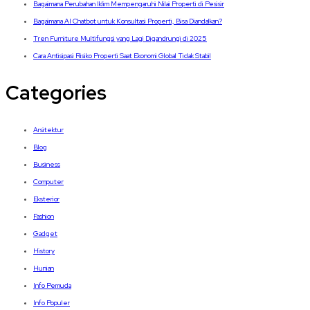
Bagaimana Perubahan Iklim Mempengaruhi Nilai Properti di Pesisir
Bagaimana AI Chatbot untuk Konsultasi Properti, Bisa Diandalkan?
Tren Furniture Multifungsi yang Lagi Digandrungi di 2025
Cara Antisipasi Risiko Properti Saat Ekonomi Global Tidak Stabil
Categories
Arsitektur
Blog
Business
Computer
Eksterior
Fashion
Gadget
History
Hunian
Info Pemuda
Info Populer