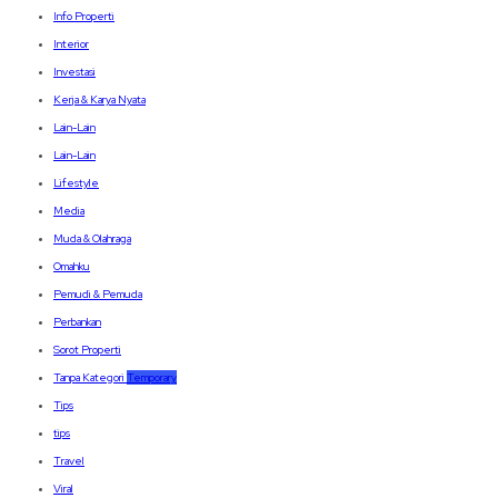
Info Properti
Interior
Investasi
Kerja & Karya Nyata
Lain-Lain
Lain-Lain
Lifestyle
Media
Muda & Olahraga
Omahku
Pemudi & Pemuda
Perbankan
Sorot Properti
Tanpa Kategori
Temporary
Tips
tips
Travel
Viral